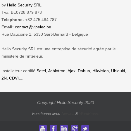
by
Hello Security SRL
Tva. BE0728 879 873
Telephone:
+32 475 484 787
Email:
contact@vipelec.be
Rue Daucoine 1, 5330 Sart-Bernard - Belgique
Hello Security SRL est une entreprise de sécurité agrée par le
ministère de l’intérieur.
Installateur certifié
Satel
,
Jablotron
,
Ajax
,
Dahua
,
Hikvision
,
Ubiquiti
,
2N
,
CDVI
,...
Copyright Hello Security 2020
Fonctionne avec
Nirvana
&
WordPress.