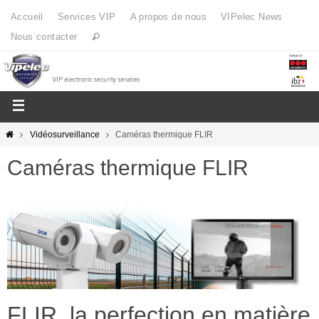
Accueil
Services VIP
A propos de nous
VIPelec News
Nous contacter
Vidéosurveillance
Caméras thermique FLIR
Caméras thermique FLIR
FLIR, la perfection en matière