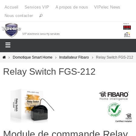
Accueil
Services VIP
A propos de nous
VIPelec News
Nous contacter
Domotique Smart Home
Installateur Fibaro
Relay Switch FGS-212
Relay Switch FGS-212
Module de commande Relay