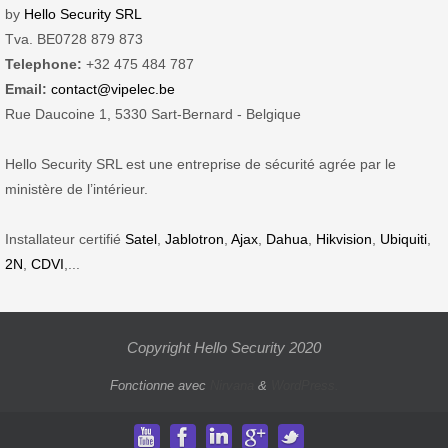
by
Hello Security SRL
Tva. BE0728 879 873
Telephone:
+32 475 484 787
Email:
contact@vipelec.be
Rue Daucoine 1, 5330 Sart-Bernard - Belgique
Hello Security SRL est une entreprise de sécurité agrée par le
ministère de l’intérieur.
Installateur certifié
Satel
,
Jablotron
,
Ajax
,
Dahua
,
Hikvision
,
Ubiquiti
,
2N
,
CDVI
,...
Copyright Hello Security 2020
Fonctionne avec
Nirvana
&
WordPress.